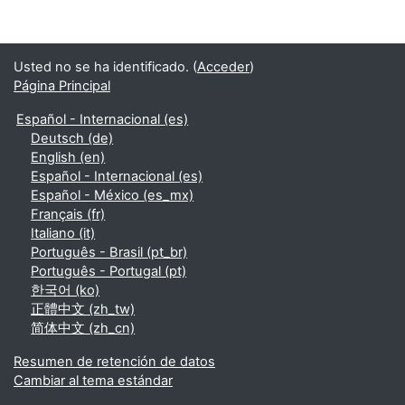
Usted no se ha identificado. (
Acceder
)
Página Principal
Español - Internacional ‎(es)‎
Deutsch ‎(de)‎
English ‎(en)‎
Español - Internacional ‎(es)‎
Español - México ‎(es_mx)‎
Français ‎(fr)‎
Italiano ‎(it)‎
Português - Brasil ‎(pt_br)‎
Português - Portugal ‎(pt)‎
한국어 ‎(ko)‎
正體中文 ‎(zh_tw)‎
简体中文 ‎(zh_cn)‎
Resumen de retención de datos
Cambiar al tema estándar