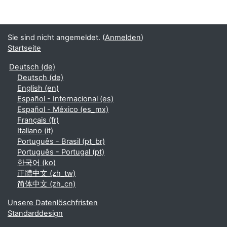
Sie sind nicht angemeldet. (
Anmelden
)
Startseite
Deutsch ‎(de)‎
Deutsch ‎(de)‎
English ‎(en)‎
Español - Internacional ‎(es)‎
Español - México ‎(es_mx)‎
Français ‎(fr)‎
Italiano ‎(it)‎
Português - Brasil ‎(pt_br)‎
Português - Portugal ‎(pt)‎
한국어 ‎(ko)‎
正體中文 ‎(zh_tw)‎
简体中文 ‎(zh_cn)‎
Unsere Datenlöschfristen
Standarddesign