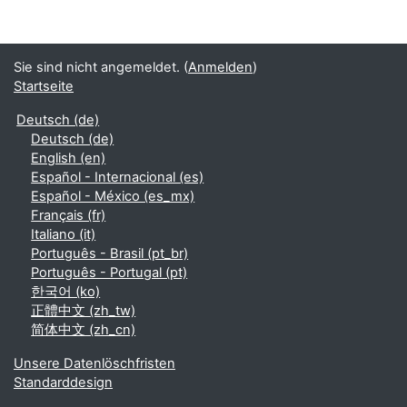
Sie sind nicht angemeldet. (
Anmelden
)
Startseite
Deutsch ‎(de)‎
Deutsch ‎(de)‎
English ‎(en)‎
Español - Internacional ‎(es)‎
Español - México ‎(es_mx)‎
Français ‎(fr)‎
Italiano ‎(it)‎
Português - Brasil ‎(pt_br)‎
Português - Portugal ‎(pt)‎
한국어 ‎(ko)‎
正體中文 ‎(zh_tw)‎
简体中文 ‎(zh_cn)‎
Unsere Datenlöschfristen
Standarddesign