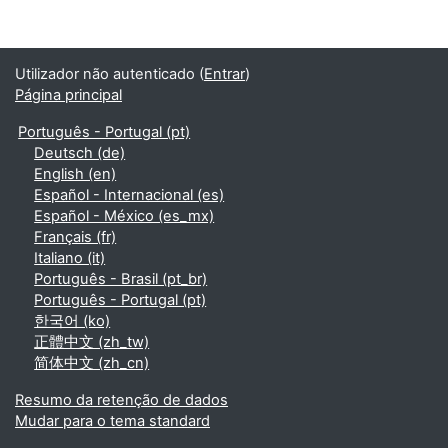
Utilizador não autenticado (
Entrar
)
Página principal
Português - Portugal ‎(pt)‎
Deutsch ‎(de)‎
English ‎(en)‎
Español - Internacional ‎(es)‎
Español - México ‎(es_mx)‎
Français ‎(fr)‎
Italiano ‎(it)‎
Português - Brasil ‎(pt_br)‎
Português - Portugal ‎(pt)‎
한국어 ‎(ko)‎
正體中文 ‎(zh_tw)‎
简体中文 ‎(zh_cn)‎
Resumo da retenção de dados
Mudar para o tema standard