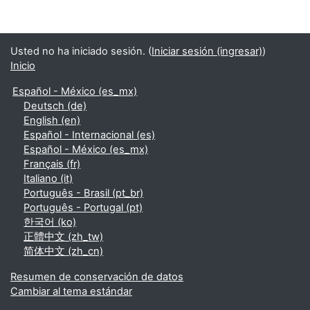
Usted no ha iniciado sesión. (
Iniciar sesión (ingresar)
)
Inicio
Español - México ‎(es_mx)‎
Deutsch ‎(de)‎
English ‎(en)‎
Español - Internacional ‎(es)‎
Español - México ‎(es_mx)‎
Français ‎(fr)‎
Italiano ‎(it)‎
Português - Brasil ‎(pt_br)‎
Português - Portugal ‎(pt)‎
한국어 ‎(ko)‎
正體中文 ‎(zh_tw)‎
简体中文 ‎(zh_cn)‎
Resumen de conservación de datos
Cambiar al tema estándar