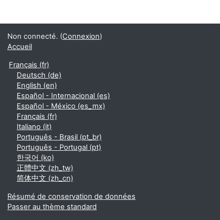
Non connecté. (
Connexion
)
Accueil
Français ‎(fr)‎
Deutsch ‎(de)‎
English ‎(en)‎
Español - Internacional ‎(es)‎
Español - México ‎(es_mx)‎
Français ‎(fr)‎
Italiano ‎(it)‎
Português - Brasil ‎(pt_br)‎
Português - Portugal ‎(pt)‎
한국어 ‎(ko)‎
正體中文 ‎(zh_tw)‎
简体中文 ‎(zh_cn)‎
Résumé de conservation de données
Passer au thème standard