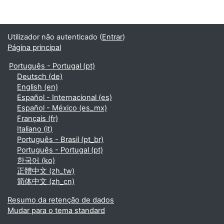
Utilizador não autenticado (
Entrar
)
Página principal
Português - Portugal ‎(pt)‎
Deutsch ‎(de)‎
English ‎(en)‎
Español - Internacional ‎(es)‎
Español - México ‎(es_mx)‎
Français ‎(fr)‎
Italiano ‎(it)‎
Português - Brasil ‎(pt_br)‎
Português - Portugal ‎(pt)‎
한국어 ‎(ko)‎
正體中文 ‎(zh_tw)‎
简体中文 ‎(zh_cn)‎
Resumo da retenção de dados
Mudar para o tema standard