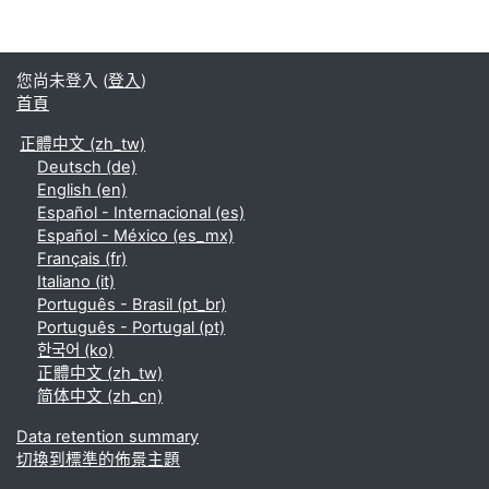
您尚未登入 (
登入
)
首頁
正體中文 ‎(zh_tw)‎
Deutsch ‎(de)‎
English ‎(en)‎
Español - Internacional ‎(es)‎
Español - México ‎(es_mx)‎
Français ‎(fr)‎
Italiano ‎(it)‎
Português - Brasil ‎(pt_br)‎
Português - Portugal ‎(pt)‎
한국어 ‎(ko)‎
正體中文 ‎(zh_tw)‎
简体中文 ‎(zh_cn)‎
Data retention summary
切換到標準的佈景主題