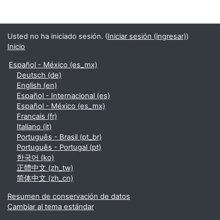
Usted no ha iniciado sesión. (
Iniciar sesión (ingresar)
)
Inicio
Español - México ‎(es_mx)‎
Deutsch ‎(de)‎
English ‎(en)‎
Español - Internacional ‎(es)‎
Español - México ‎(es_mx)‎
Français ‎(fr)‎
Italiano ‎(it)‎
Português - Brasil ‎(pt_br)‎
Português - Portugal ‎(pt)‎
한국어 ‎(ko)‎
正體中文 ‎(zh_tw)‎
简体中文 ‎(zh_cn)‎
Resumen de conservación de datos
Cambiar al tema estándar