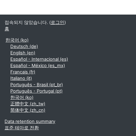
접속되지 않았습니다. (
로그인
)
홈
한국어 ‎(ko)‎
Deutsch ‎(de)‎
English ‎(en)‎
Español - Internacional ‎(es)‎
Español - México ‎(es_mx)‎
Français ‎(fr)‎
Italiano ‎(it)‎
Português - Brasil ‎(pt_br)‎
Português - Portugal ‎(pt)‎
한국어 ‎(ko)‎
正體中文 ‎(zh_tw)‎
简体中文 ‎(zh_cn)‎
Data retention summary
표준 테마로 전환