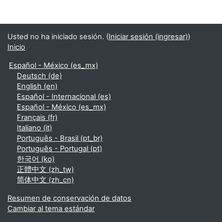
Usted no ha iniciado sesión. (
Iniciar sesión (ingresar)
)
Inicio
Español - México ‎(es_mx)‎
Deutsch ‎(de)‎
English ‎(en)‎
Español - Internacional ‎(es)‎
Español - México ‎(es_mx)‎
Français ‎(fr)‎
Italiano ‎(it)‎
Português - Brasil ‎(pt_br)‎
Português - Portugal ‎(pt)‎
한국어 ‎(ko)‎
正體中文 ‎(zh_tw)‎
简体中文 ‎(zh_cn)‎
Resumen de conservación de datos
Cambiar al tema estándar