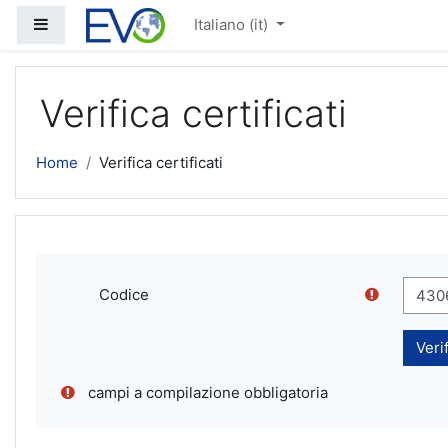
Vai al contenuto principale
Pannello laterale
Italiano ‎(it)‎
Verifica certificati
Home
Verifica certificati
Codice
campi a compilazione obbligatoria