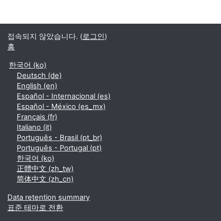
접속되지 않았습니다. (
로그인
)
홈
한국어 ‎(ko)‎
Deutsch ‎(de)‎
English ‎(en)‎
Español - Internacional ‎(es)‎
Español - México ‎(es_mx)‎
Français ‎(fr)‎
Italiano ‎(it)‎
Português - Brasil ‎(pt_br)‎
Português - Portugal ‎(pt)‎
한국어 ‎(ko)‎
正體中文 ‎(zh_tw)‎
简体中文 ‎(zh_cn)‎
Data retention summary
표준 테마로 전환