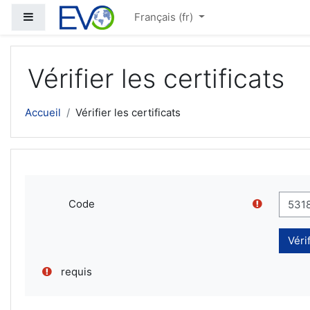
Passer au contenu principal
Panneau latéral
Français ‎(fr)‎
Vérifier les certificats
Accueil
Vérifier les certificats
Code
requis