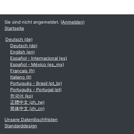
Sie sind nicht angemeldet. (
Anmelden
)
Startseite
Deutsch ‎(de)‎
Deutsch ‎(de)‎
English ‎(en)‎
Español - Internacional ‎(es)‎
Español - México ‎(es_mx)‎
Français ‎(fr)‎
Italiano ‎(it)‎
Português - Brasil ‎(pt_br)‎
Português - Portugal ‎(pt)‎
한국어 ‎(ko)‎
正體中文 ‎(zh_tw)‎
简体中文 ‎(zh_cn)‎
Unsere Datenlöschfristen
Standarddesign