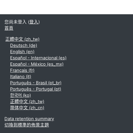
您尚未登入 (
登入
)
首頁
正體中文 ‎(zh_tw)‎
Deutsch ‎(de)‎
English ‎(en)‎
Español - Internacional ‎(es)‎
Español - México ‎(es_mx)‎
Français ‎(fr)‎
Italiano ‎(it)‎
Português - Brasil ‎(pt_br)‎
Português - Portugal ‎(pt)‎
한국어 ‎(ko)‎
正體中文 ‎(zh_tw)‎
简体中文 ‎(zh_cn)‎
Data retention summary
切換到標準的佈景主題