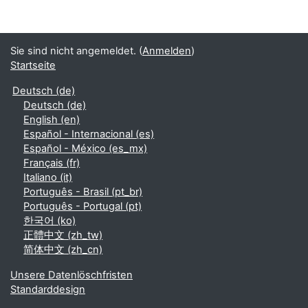
Sie sind nicht angemeldet. (
Anmelden
)
Startseite
Deutsch ‎(de)‎
Deutsch ‎(de)‎
English ‎(en)‎
Español - Internacional ‎(es)‎
Español - México ‎(es_mx)‎
Français ‎(fr)‎
Italiano ‎(it)‎
Português - Brasil ‎(pt_br)‎
Português - Portugal ‎(pt)‎
한국어 ‎(ko)‎
正體中文 ‎(zh_tw)‎
简体中文 ‎(zh_cn)‎
Unsere Datenlöschfristen
Standarddesign