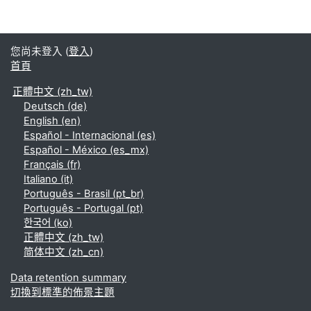
您尚未登入 (
登入
)
首頁
正體中文 ‎(zh_tw)‎
Deutsch ‎(de)‎
English ‎(en)‎
Español - Internacional ‎(es)‎
Español - México ‎(es_mx)‎
Français ‎(fr)‎
Italiano ‎(it)‎
Português - Brasil ‎(pt_br)‎
Português - Portugal ‎(pt)‎
한국어 ‎(ko)‎
正體中文 ‎(zh_tw)‎
简体中文 ‎(zh_cn)‎
Data retention summary
切換到標準的佈景主題